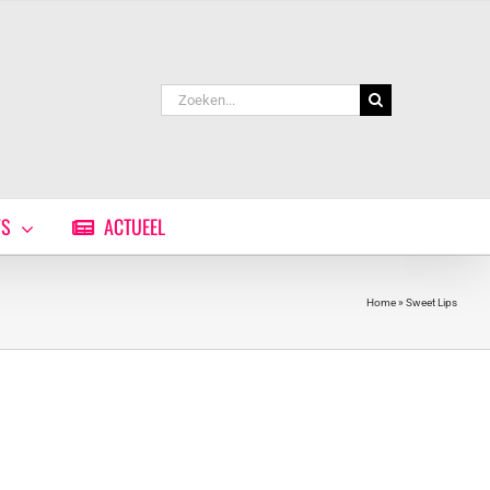
Zoeken
naar:
WS
ACTUEEL
Home
»
Sweet Lips