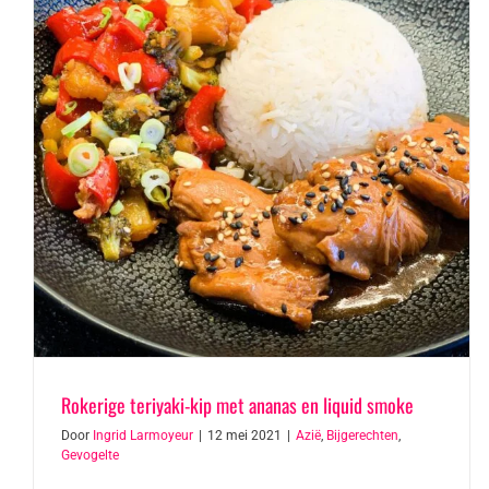
Rokerige teriyaki-kip met ananas en liquid smoke
Door
Ingrid Larmoyeur
|
12 mei 2021
|
Azië
,
Bijgerechten
,
Gevogelte