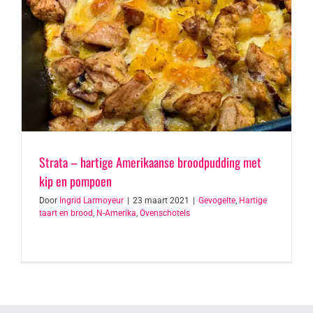
Strata – hartige Amerikaanse broodpudding met
kip en pompoen
Door
Ingrid Larmoyeur
|
23 maart 2021
|
Gevogelte
,
Hartige
taart en brood
,
N-Amerika
,
Ovenschotels