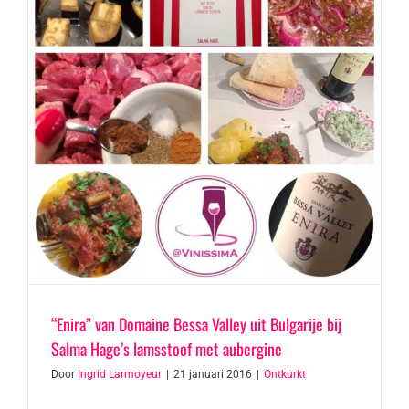
“Enira” van Domaine Bessa Valley uit Bulgarije bij
Salma Hage’s lamsstoof met aubergine
Door
Ingrid Larmoyeur
|
21 januari 2016
|
Ontkurkt