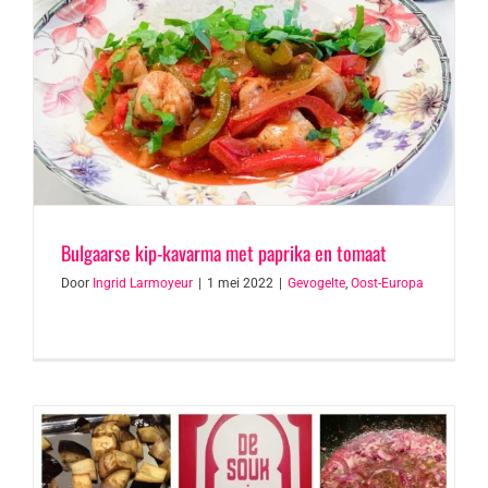
Bulgaarse kip-kavarma met paprika en tomaat
Door
Ingrid Larmoyeur
|
1 mei 2022
|
Gevogelte
,
Oost-Europa