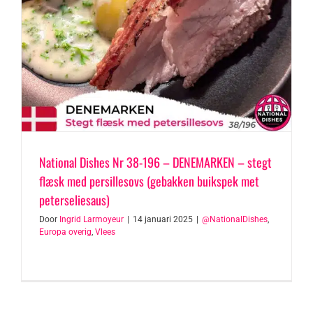
National Dishes Nr 38-196 – DENEMARKEN – stegt
flæsk med persillesovs (gebakken buikspek met
peterseliesaus)
Door
Ingrid Larmoyeur
|
14 januari 2025
|
@NationalDishes
,
Europa overig
,
Vlees