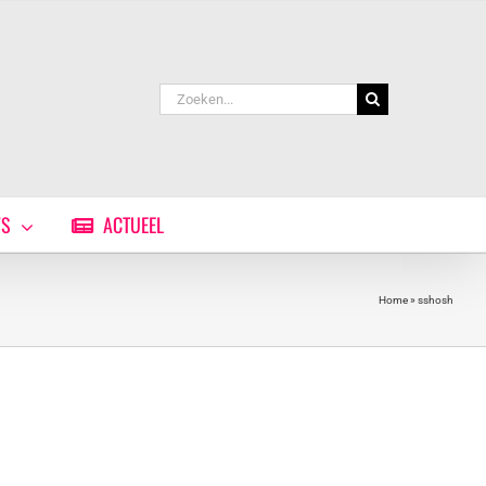
Zoeken
naar:
WS
ACTUEEL
Home
»
sshosh