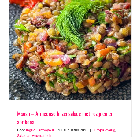
Msosh – Armeense linzensalade met rozijnen en
abrikoos
Door
Ingrid Larmoyeur
|
21 augustus 2025
|
Europa overig
,
Salades
,
Vegetarisch