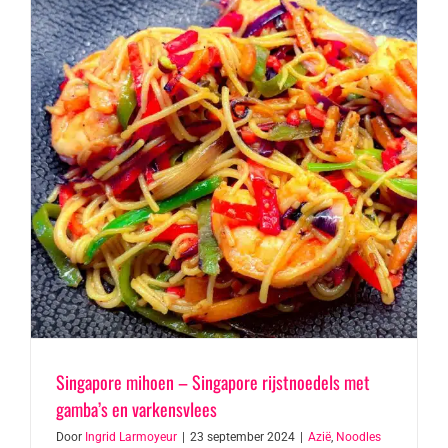
Singapore mihoen – Singapore rijstnoedels met
gamba’s en varkensvlees
Door
Ingrid Larmoyeur
|
23 september 2024
|
Azië
,
Noodles