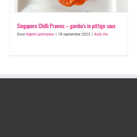
Singapore Chilli Prawns – gamba’s in pittige saus
Door
Ingrid Larmoyeur
|
18 september 2023
|
Azië
,
Vis