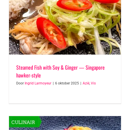
Steamed Fish with Soy & Ginger — Singapore
hawker-style
Door
Ingrid Larmoyeur
|
6 oktober 2025
|
Azië
,
Vis