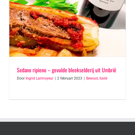
Sedano ripieno – gevulde bleekselderij uit Umbrië
Door
Ingrid Larmoyeur
|
2 februari 2023
|
Bewust
,
Italië