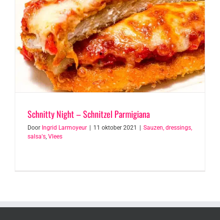
Schnitty Night – Schnitzel Parmigiana
Door
Ingrid Larmoyeur
|
11 oktober 2021
|
Sauzen, dressings,
salsa's
,
Vlees