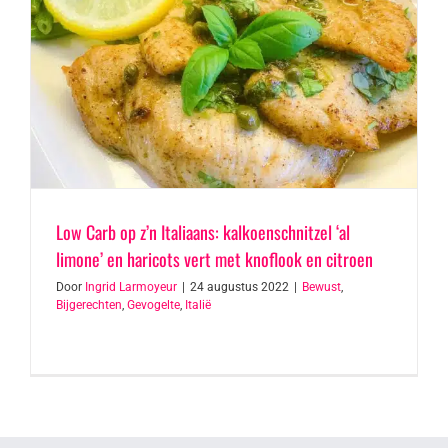
Low Carb op z’n Italiaans: kalkoenschnitzel ‘al
limone’ en haricots vert met knoflook en citroen
Door
Ingrid Larmoyeur
|
24 augustus 2022
|
Bewust
,
Bijgerechten
,
Gevogelte
,
Italië