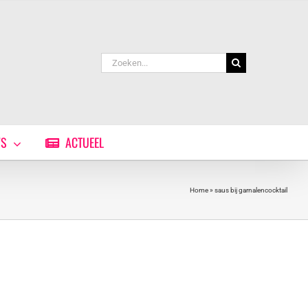
Zoeken
naar:
WS
ACTUEEL
Home
»
saus bij garnalencocktail