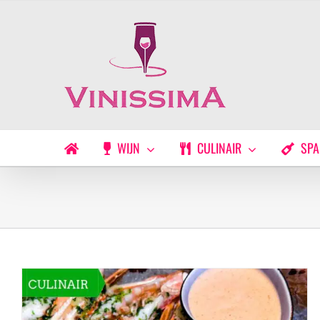
Ga
naar
inhoud
WIJN
CULINAIR
SPA