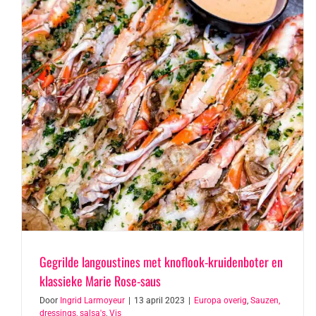
Gegrilde langoustines met knoflook-kruidenboter en
klassieke Marie Rose-saus
Door
Ingrid Larmoyeur
|
13 april 2023
|
Europa overig
,
Sauzen,
dressings, salsa's
,
Vis