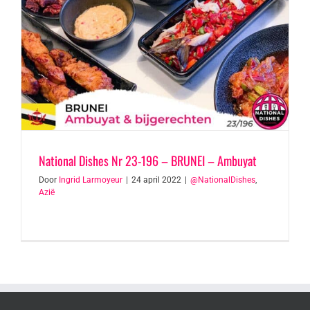
National Dishes Nr 23-196 – BRUNEI – Ambuyat
Door
Ingrid Larmoyeur
|
24 april 2022
|
@NationalDishes
,
Azië