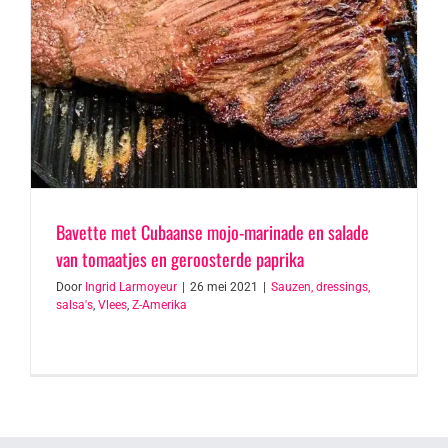
Bavette met Cubaanse mojo-marinade en salade
van tomaatjes en geroosterde paprika
Door
Ingrid Larmoyeur
|
26 mei 2021
|
Sauzen, dressings,
salsa's
,
Vlees
,
Z-Amerika