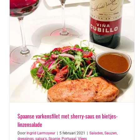
Spaanse varkensfilet met sherry-saus en bietjes-
linzensalade
Door
Ingrid Larmoyeur
|
5 februari 2021
|
Salades
,
Sauzen,
dressings, salsa's
,
Spanje, Portugal
,
Vlees