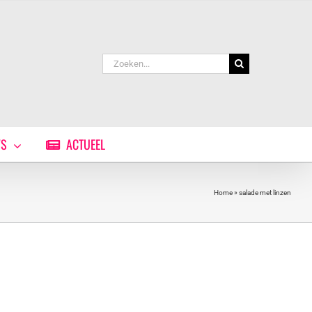
Zoeken
naar:
WS
ACTUEEL
Home
»
salade met linzen