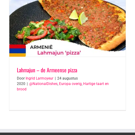
Lahmajun – de Armeense pizza
Door
Ingrid Larmoyeur
|
24 augustus
2020
|
@NationalDishes
,
Europa overig
,
Hartige taart en
brood