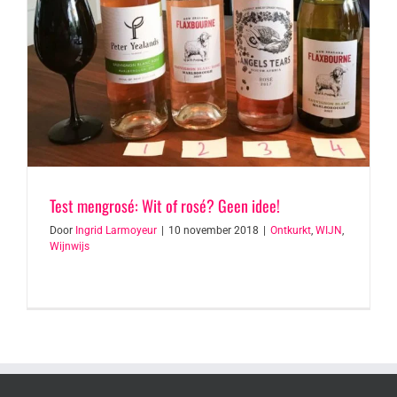
Test mengrosé: Wit of rosé? Geen idee!
Door
Ingrid Larmoyeur
|
10 november 2018
|
Ontkurkt
,
WIJN
,
Wijnwijs