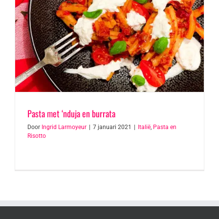
Pasta met ‘nduja en burrata
Door
Ingrid Larmoyeur
|
7 januari 2021
|
Italië
,
Pasta en
Risotto