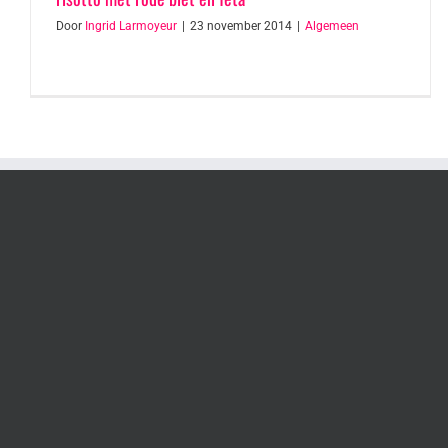
Door
Ingrid Larmoyeur
|
23 november 2014
|
Algemeen