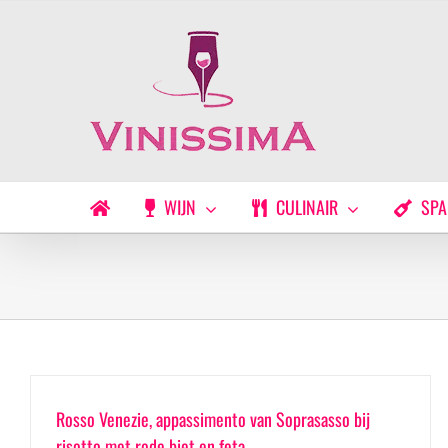
Ga
naar
inhoud
WIJN
CULINAIR
SPA
Rosso Venezie, appassimento van Soprasasso bij
risotto met rode biet en feta