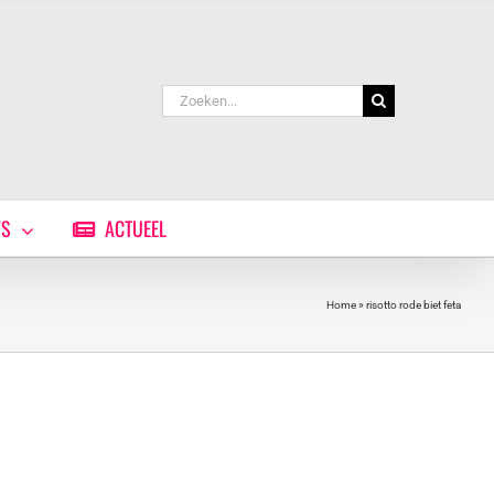
Zoeken
naar:
WS
ACTUEEL
Home
»
risotto rode biet feta