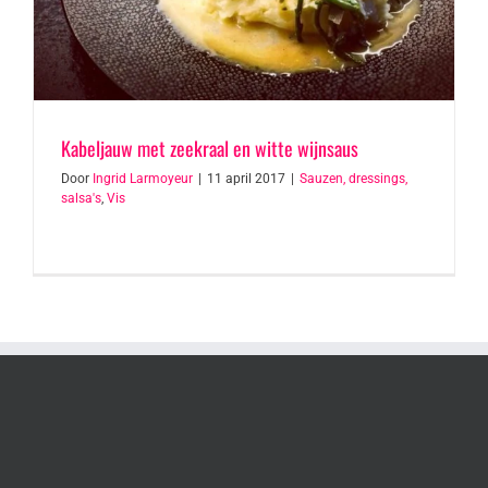
Kabeljauw met zeekraal en witte wijnsaus
Door
Ingrid Larmoyeur
|
11 april 2017
|
Sauzen, dressings,
salsa's
,
Vis