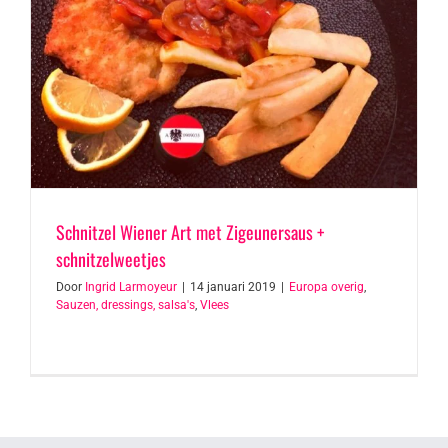
Schnitzel Wiener Art met Zigeunersaus +
schnitzelweetjes
Door
Ingrid Larmoyeur
|
14 januari 2019
|
Europa overig
,
Sauzen, dressings, salsa's
,
Vlees