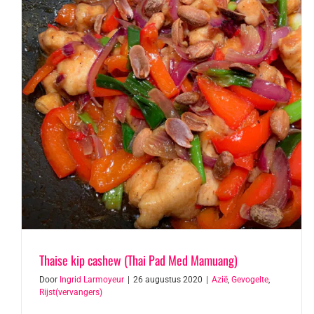
Thaise kip cashew (Thai Pad Med Mamuang)
Door
Ingrid Larmoyeur
|
26 augustus 2020
|
Azië
,
Gevogelte
,
Rijst(vervangers)