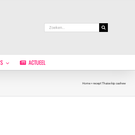
Zoeken
naar:
WS
ACTUEEL
Home
»
recept Thaise kip cashew