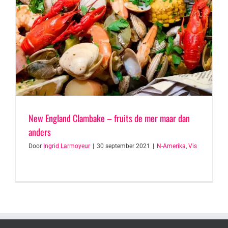
New England Clambake – fruits de mer maar dan
anders
Door
Ingrid Larmoyeur
|
30 september 2021
|
N-Amerika
,
Vis