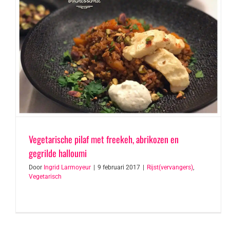
Vegetarische pilaf met freekeh, abrikozen en
gegrilde halloumi
Door
Ingrid Larmoyeur
|
9 februari 2017
|
Rijst(vervangers)
,
Vegetarisch