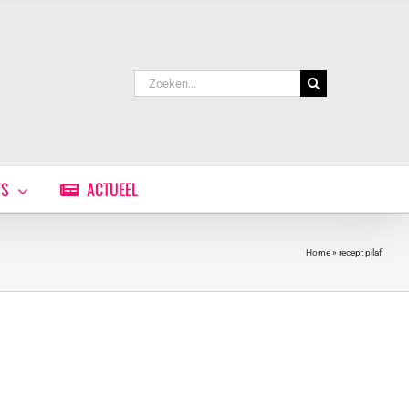
Zoeken
naar:
WS
ACTUEEL
Home
»
recept pilaf