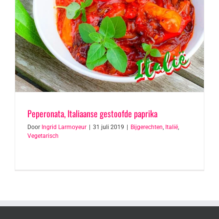
Peperonata, Italiaanse gestoofde paprika
Door
Ingrid Larmoyeur
|
31 juli 2019
|
Bijgerechten
,
Italië
,
Vegetarisch