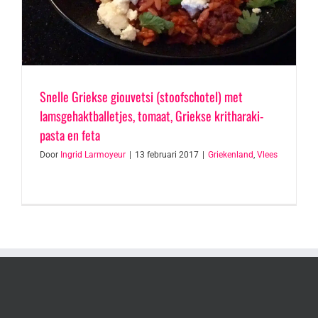
Snelle Griekse giouvetsi (stoofschotel) met
lamsgehaktballetjes, tomaat, Griekse kritharaki-
pasta en feta
Door
Ingrid Larmoyeur
|
13 februari 2017
|
Griekenland
,
Vlees