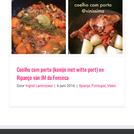
Coelho com porto (konijn met witte port) en
Ripanço van JM da Fonseca
Door
Ingrid Larmoyeur
|
6 juni 2016
|
Spanje, Portugal
,
Vlees