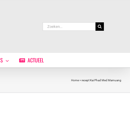
Zoeken
naar:
WS
ACTUEEL
Home
»
recept Kai Phad Med Mamuang