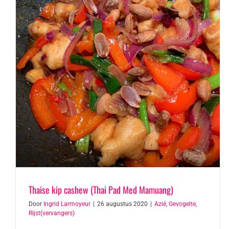
Thaise kip cashew (Thai Pad Med Mamuang)
Door
Ingrid Larmoyeur
|
26 augustus 2020
|
Azië
,
Gevogelte
,
Rijst(vervangers)