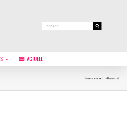
Zoeken
naar:
WS
ACTUEEL
Home
»
recept Indiase chai