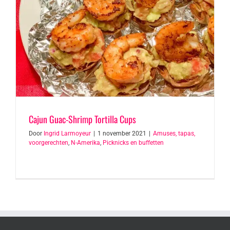
Cajun Guac-Shrimp Tortilla Cups
Door
Ingrid Larmoyeur
|
1 november 2021
|
Amuses, tapas,
voorgerechten
,
N-Amerika
,
Picknicks en buffetten