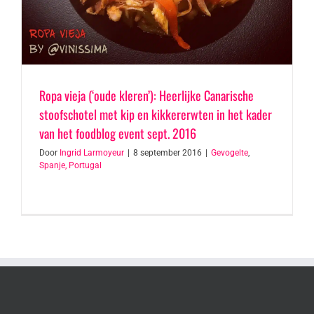
Ropa vieja (‘oude kleren’): Heerlijke Canarische
stoofschotel met kip en kikkererwten in het kader
van het foodblog event sept. 2016
Door
Ingrid Larmoyeur
|
8 september 2016
|
Gevogelte
,
Spanje, Portugal