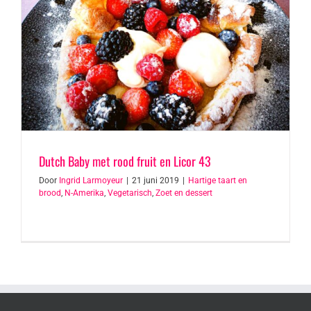
Dutch Baby met rood fruit en Licor 43
Door
Ingrid Larmoyeur
|
21 juni 2019
|
Hartige taart en
brood
,
N-Amerika
,
Vegetarisch
,
Zoet en dessert