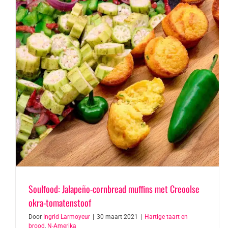
Soulfood: Jalapeño-cornbread muffins met Creoolse
okra-tomatenstoof
Door
Ingrid Larmoyeur
|
30 maart 2021
|
Hartige taart en
brood
,
N-Amerika