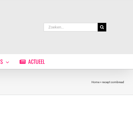
Zoeken
naar:
WS
ACTUEEL
Home
»
recept cornbread