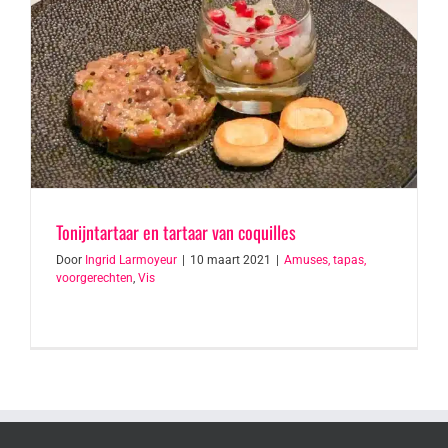
Tonijntartaar en tartaar van coquilles
Door
Ingrid Larmoyeur
|
10 maart 2021
|
Amuses, tapas,
voorgerechten
,
Vis