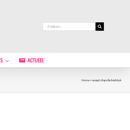
Zoeken
naar:
WS
ACTUEEL
Home
»
recept chipotle biefstuk