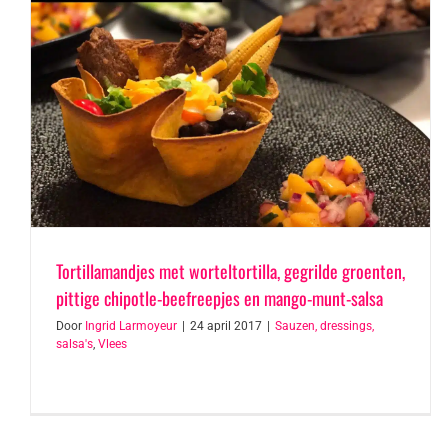
Tortillamandjes met worteltortilla, gegrilde groenten,
pittige chipotle-beefreepjes en mango-munt-salsa
Door
Ingrid Larmoyeur
|
24 april 2017
|
Sauzen, dressings,
salsa's
,
Vlees