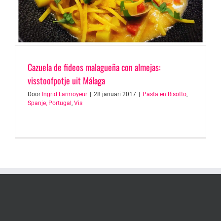
Cazuela de fideos malagueña con almejas:
visstoofpotje uit Málaga
Door
Ingrid Larmoyeur
|
28 januari 2017
|
Pasta en Risotto
,
Spanje, Portugal
,
Vis