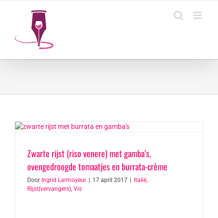
Ga
naar
inhoud
Zwarte rijst (riso venere) met gamba’s,
ovengedroogde tomaatjes en burrata-crème
Door
Ingrid Larmoyeur
|
17 april 2017
|
Italië
,
Rijst(vervangers)
,
Vis