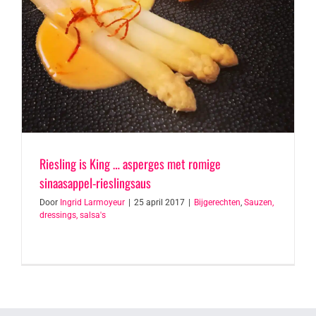
Riesling is King … asperges met romige
sinaasappel-rieslingsaus
Door
Ingrid Larmoyeur
|
25 april 2017
|
Bijgerechten
,
Sauzen,
dressings, salsa's