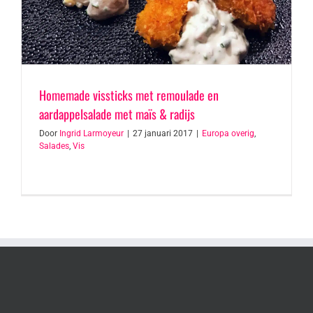
Homemade vissticks met remoulade en
aardappelsalade met maïs & radijs
Door
Ingrid Larmoyeur
|
27 januari 2017
|
Europa overig
,
Salades
,
Vis