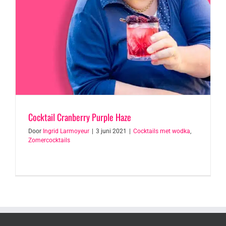
Cocktail Cranberry Purple Haze
Door
Ingrid Larmoyeur
|
3 juni 2021
|
Cocktails met wodka
,
Zomercocktails