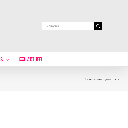
Zoeken
naar:
WS
ACTUEEL
Home
»
Provençaalse pizza