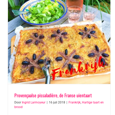
Provençaalse pissaladière, de Franse uientaart
Door
Ingrid Larmoyeur
|
16 juli 2018
|
Frankrijk
,
Hartige taart en
brood