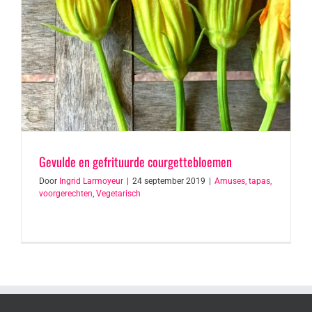
Gevulde en gefrituurde courgettebloemen
Door
Ingrid Larmoyeur
|
24 september 2019
|
Amuses, tapas,
voorgerechten
,
Vegetarisch