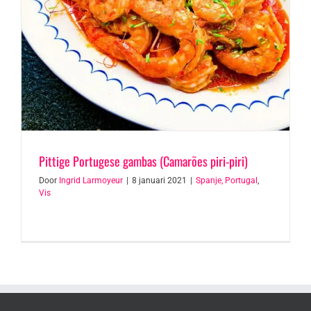
Pittige Portugese gambas (Camarões piri-piri)
Door
Ingrid Larmoyeur
|
8 januari 2021
|
Spanje, Portugal
,
Vis