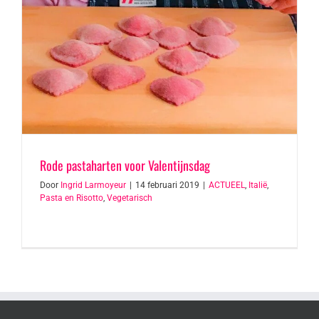
Rode pastaharten voor Valentijnsdag
Door
Ingrid Larmoyeur
|
14 februari 2019
|
ACTUEEL
,
Italië
,
Pasta en Risotto
,
Vegetarisch