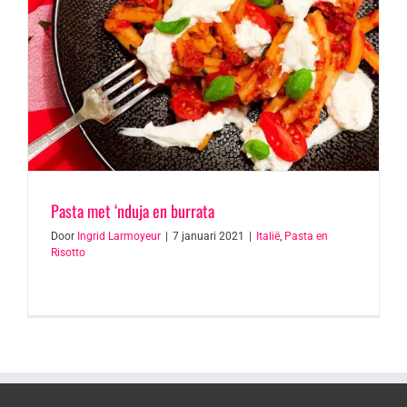
Pasta met ‘nduja en burrata
Door
Ingrid Larmoyeur
|
7 januari 2021
|
Italië
,
Pasta en
Risotto