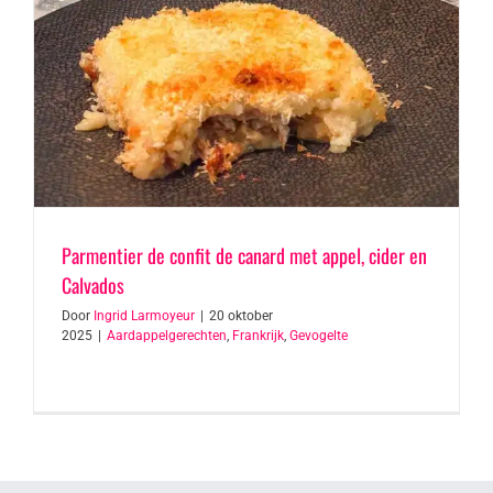
Parmentier de confit de canard met appel, cider en
Calvados
Door
Ingrid Larmoyeur
|
20 oktober
2025
|
Aardappelgerechten
,
Frankrijk
,
Gevogelte