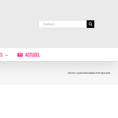
Zoeken
naar:
WS
ACTUEEL
Home
»
pannenkoekjes met spinazie