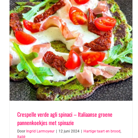
Crespelle verde agli spinaci – Italiaanse groene
pannenkoekjes met spinazie
Door
Ingrid Larmoyeur
|
12 juni 2024
|
Hartige taart en brood
,
Italië