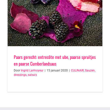
Paars gerecht: entrecôte met ube, paarse spruitjes
en paarse Cumberlandsaus
Door
Ingrid Larmoyeur
|
15 januari 2020
|
CULINAIR
,
Sauzen,
dressings, salsa's