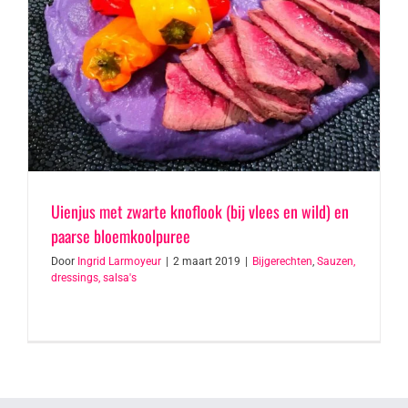
Uienjus met zwarte knoflook (bij vlees en wild) en
paarse bloemkoolpuree
Door
Ingrid Larmoyeur
|
2 maart 2019
|
Bijgerechten
,
Sauzen,
dressings, salsa's