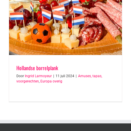
Hollandse borrelplank
Door
Ingrid Larmoyeur
|
11 juli 2024
|
Amuses, tapas,
voorgerechten
,
Europa overig