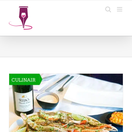
Ga
naar
inhoud