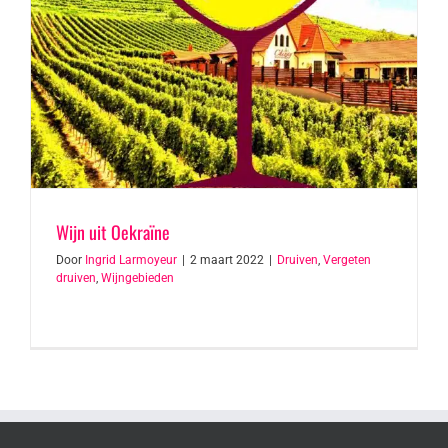
Wijn uit Oekraïne
Door
Ingrid Larmoyeur
|
2 maart 2022
|
Druiven
,
Vergeten
druiven
,
Wijngebieden